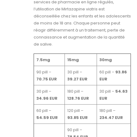
services de pharmacie en ligne régulés,
l’utilisation de Mirtazapine viatris est
déconseillée chez les enfants et les adolescents
de moins de 18 ans. Chaque personne peut
réagir différemment à un traitement, perte de
connaissance et augmentation de la quantité
de salive.
7.5mg
15mg
30mg
90 pill –
30 pill –
60 pill –
93.86
70.75 EUR
39.27 EUR
EUR
30 pill –
180 pill –
30 pill –
54.63
34.96 EUR
128.76 EUR
EUR
60 pill –
120 pill –
180 pill –
54.59 EUR
93.85 EUR
234.47 EUR
90 pill –
78.54 EUR