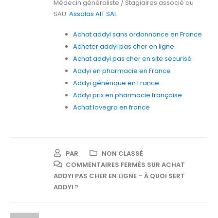
Médecin généraliste / Stagiaires associé au
SAU:
Assalas AIT SAI
.
Achat addyi sans ordonnance en France
Acheter addyi pas cher en ligne
Achat addyi pas cher en site securisé
Addyi en pharmacie en France
Addyi générique en France
Addyi prix en pharmacie française
Achat lovegra en france
PAR
NON CLASSÉ
COMMENTAIRES FERMÉS
SUR ACHAT
ADDYI PAS CHER EN LIGNE – À QUOI SERT
ADDYI ?