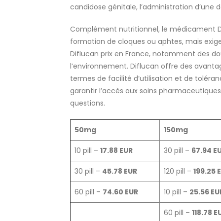
candidose génitale, l’administration d’une 
Complément nutritionnel, le médicament Di
formation de cloques ou aphtes, mais exige
Diflucan prix en France, notamment des do
l’environnement. Diflucan offre des avantag
termes de facilité d’utilisation et de tolér
garantir l’accès aux soins pharmaceutiques
questions.
50mg
150mg
10 pill –
17.88 EUR
30 pill –
67.94 E
30 pill –
45.78 EUR
120 pill –
199.25 
60 pill –
74.60 EUR
10 pill –
25.56 EU
60 pill –
118.78 E