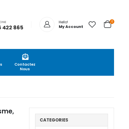
0
HONE
Hello!
 422 865
My Account
s
Contactez
Nous
isme,
CATEGORIES