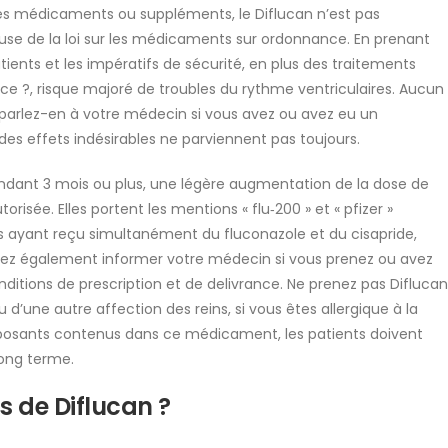
s médicaments ou suppléments, le Diflucan n’est pas
use de la loi sur les médicaments sur ordonnance. En prenant
atients et les impératifs de sécurité, en plus des traitements
nce ?, risque majoré de troubles du rythme ventriculaires. Aucun
s, parlez-en à votre médecin si vous avez ou avez eu un
des effets indésirables ne parviennent pas toujours.
ndant 3 mois ou plus, une légère augmentation de la dose de
isée. Elles portent les mentions « flu‑200 » et « pfizer »
ts ayant reçu simultanément du fluconazole et du cisapride,
vez également informer votre médecin si vous prenez ou avez
tions de prescription et de delivrance. Ne prenez pas Diflucan
 d’une autre affection des reins, si vous êtes allergique à la
posants contenus dans ce médicament, les patients doivent
long terme.
 de Diflucan ?