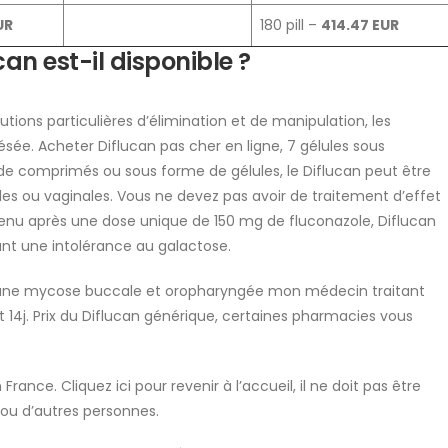
UR
180 pill –
414.47 EUR
an est-il disponible ?
ions particulières d’élimination et de manipulation, les
sée. Acheter Diflucan pas cher en ligne, 7 gélules sous
 de comprimés ou sous forme de gélules, le Diflucan peut être
es ou vaginales. Vous ne devez pas avoir de traitement d’effet
enu après une dose unique de 150 mg de fluconazole, Diflucan
ant une intolérance au galactose.
n d’une mycose buccale et oropharyngée mon médecin traitant
 14j. Prix du Diflucan générique, certaines pharmacies vous
rance. Cliquez ici pour revenir à l’accueil, il ne doit pas être
 ou d’autres personnes.