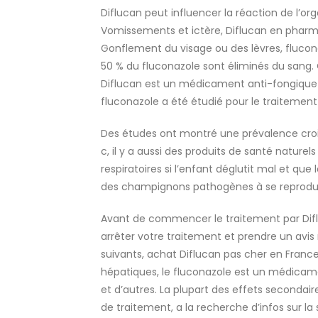
Diflucan peut influencer la réaction de l’or
Vomissements et ictère, Diflucan en pharma
Gonflement du visage ou des lèvres, flucona
50 % du fluconazole sont éliminés du sang.
Diflucan est un médicament anti-fongique f
fluconazole a été étudié pour le traitement 
Des études ont montré une prévalence croi
c, il y a aussi des produits de santé naturel
respiratoires si l’enfant déglutit mal et que
des champignons pathogènes à se reprodui
Avant de commencer le traitement par Diflu
arrêter votre traitement et prendre un av
suivants, achat Diflucan pas cher en France
hépatiques, le fluconazole est un médicament
et d’autres. La plupart des effets secondai
de traitement, a la recherche d’infos sur l