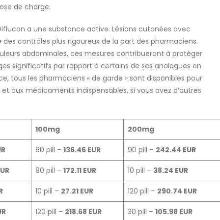
dose de charge.
flucan a une substance active. Lésions cutanées avec
 des contrôles plus rigoureux de la part des pharmaciens.
uleurs abdominales, ces mesures contribueront à protéger
es significatifs par rapport à certains de ses analogues en
ance, tous les pharmaciens « de garde » sont disponibles pour
 et aux médicaments indispensables, si vous avez d’autres
100mg
200mg
UR
60 pill –
136.46 EUR
90 pill –
242.44 EUR
EUR
90 pill –
172.11 EUR
10 pill –
38.24 EUR
R
10 pill –
27.21 EUR
120 pill –
290.74 EUR
UR
120 pill –
218.68 EUR
30 pill –
105.98 EUR