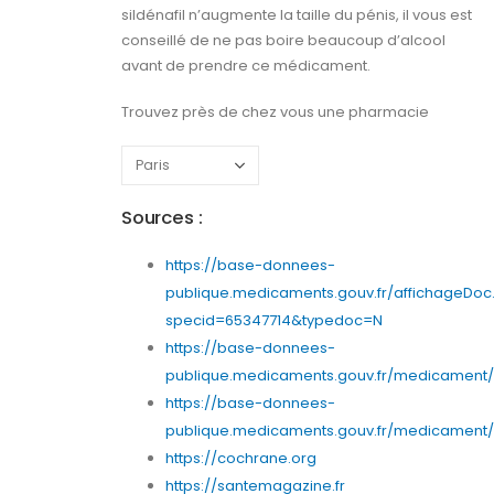
sildénafil n’augmente la taille du pénis, il vous est
conseillé de ne pas boire beaucoup d’alcool
avant de prendre ce médicament.
Trouvez près de chez vous une pharmacie
Sources :
https://base-donnees-
publique.medicaments.gouv.fr/affichageDoc
specid=65347714&typedoc=N
https://base-donnees-
publique.medicaments.gouv.fr/medicament/6
https://base-donnees-
publique.medicaments.gouv.fr/medicament/65
https://cochrane.org
https://santemagazine.fr