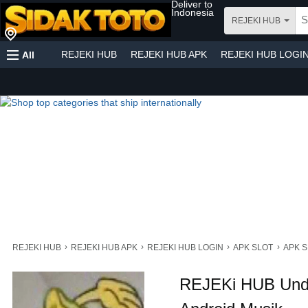
Deliver to
Indonesia
REJEKI HUB
REJEKI HUB
REJEKI HUB APK
REJEKI HUB LOGI
All
›
›
›
›
REJEKI HUB
REJEKI HUB APK
REJEKI HUB LOGIN
APK SLOT
APK S
REJEKi HUB Undu