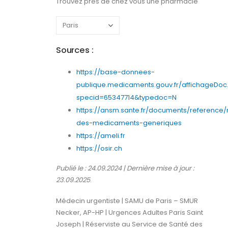
Trouvez près de chez vous une pharmacie
Sources :
https://base-donnees-
publique.medicaments.gouv.fr/affichageDoc
specid=65347714&typedoc=N
https://ansm.sante.fr/documents/reference/
des-medicaments-generiques
https://ameli.fr
https://osir.ch
Publié le : 24.09.2024 | Dernière mise à jour :
23.09.2025
.
Médecin urgentiste | SAMU de Paris – SMUR
Necker, AP-HP | Urgences Adultes Paris Saint
Joseph | Réserviste au Service de Santé des