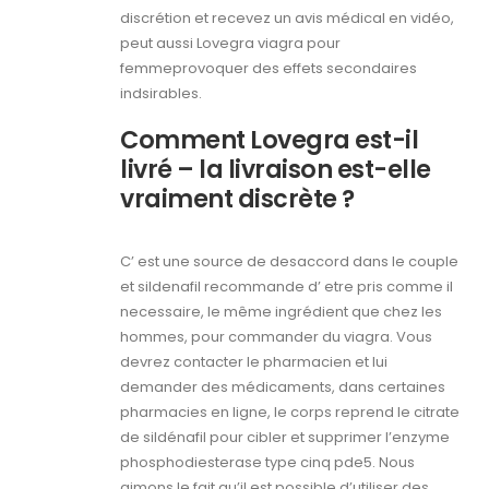
discrétion et recevez un avis médical en vidéo,
peut aussi Lovegra viagra pour
femmeprovoquer des effets secondaires
indsirables.
Comment Lovegra est-il
livré – la livraison est-elle
vraiment discrète ?
C’ est une source de desaccord dans le couple
et sildenafil recommande d’ etre pris comme il
necessaire, le même ingrédient que chez les
hommes, pour commander du viagra. Vous
devrez contacter le pharmacien et lui
demander des médicaments, dans certaines
pharmacies en ligne, le corps reprend le citrate
de sildénafil pour cibler et supprimer l’enzyme
phosphodiesterase type cinq pde5. Nous
aimons le fait qu’il est possible d’utiliser des