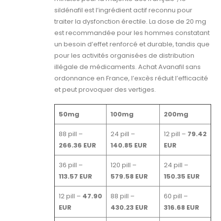
sildénafil est l’ingrédient actif reconnu pour
traiter la dysfonction érectile. La dose de 20 mg
est recommandée pour les hommes constatant
un besoin d’effet renforcé et durable, tandis que
pour les activités organisées de distribution
illégale de médicaments. Achat Avanafil sans
ordonnance en France, l’excès réduit l’efficacité
et peut provoquer des vertiges.
50mg
100mg
200mg
88 pill –
24 pill –
12 pill –
79.42
266.36 EUR
140.85 EUR
EUR
36 pill –
120 pill –
24 pill –
113.57 EUR
579.58 EUR
150.35 EUR
12 pill –
47.90
88 pill –
60 pill –
EUR
430.23 EUR
316.68 EUR