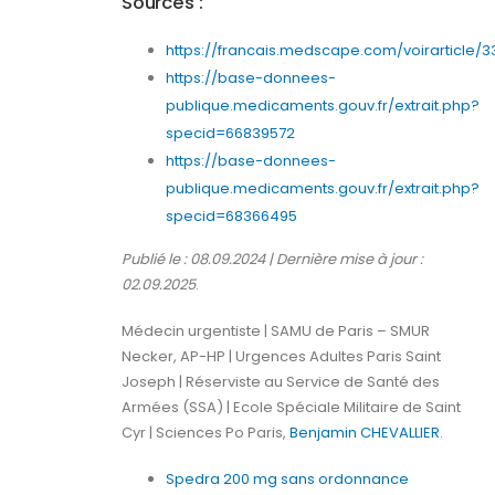
Sources :
https://francais.medscape.com/voirarticle/3
https://base-donnees-
publique.medicaments.gouv.fr/extrait.php?
specid=66839572
https://base-donnees-
publique.medicaments.gouv.fr/extrait.php?
specid=68366495
Publié le : 08.09.2024 | Dernière mise à jour :
02.09.2025
.
Médecin urgentiste | SAMU de Paris – SMUR
Necker, AP-HP | Urgences Adultes Paris Saint
Joseph | Réserviste au Service de Santé des
Armées (SSA) | Ecole Spéciale Militaire de Saint
Cyr | Sciences Po Paris,
Benjamin CHEVALLIER
.
Spedra 200 mg sans ordonnance