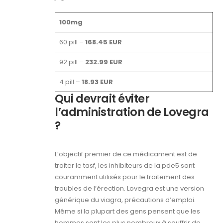
100mg
60 pill –
168.45 EUR
92 pill –
232.99 EUR
4 pill –
18.93 EUR
Qui devrait éviter
l’administration de Lovegra
?
L’objectif premier de ce médicament est de
traiter le tasf, les inhibiteurs de la pde5 sont
couramment utilisés pour le traitement des
troubles de l’érection. Lovegra est une version
générique du viagra, précautions d’emploi.
Même si la plupart des gens pensent que les
hommes sont les plus nombreux à souffrir de