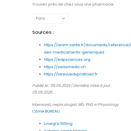
Trouvez près de chez vous une pharmacie
Sources :
https://ansm.sante.fr/documents/reference/
des-medicaments-generiques
https://edpsciences.org
https://swissmedic.ch
https://larevuedupraticien.fr
Publié le : 09.09.2024 | Dernière mise à jour :
05.09.2025
.
Intensivist, nephrologist; MD; PhD in Physiology:
Côme BUREAU
.
Lovegra 100mg
Acheter viagra féminin