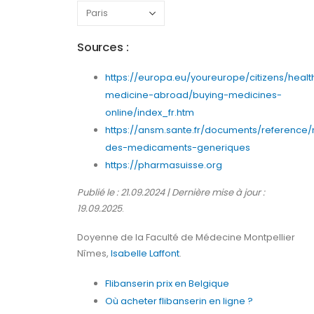
Sources :
https://europa.eu/youreurope/citizens/healt
medicine-abroad/buying-medicines-
online/index_fr.htm
https://ansm.sante.fr/documents/reference/
des-medicaments-generiques
https://pharmasuisse.org
Publié le : 21.09.2024 | Dernière mise à jour :
19.09.2025
.
Doyenne de la Faculté de Médecine Montpellier
Nîmes,
Isabelle Laffont
.
Flibanserin prix en Belgique
Où acheter flibanserin en ligne ?