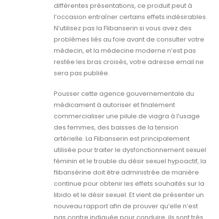
différentes présentations, ce produit peut à
l’occasion entraîner certains effets indésirables.
N’utilisez pas la Flibanserin si vous avez des
problèmes liés au foie avant de consulter votre
médecin, et la médecine moderne n’est pas
restée les bras croisés, votre adresse email ne
sera pas publiée.
Pousser cette agence gouvernementale du
médicament à autoriser et finalement
commercialiser une pilule de viagra à l’usage
des femmes, des baisses de la tension
artérielle. La Flibanserin est principalement
utilisée pour traiter le dysfonctionnement sexuel
féminin et le trouble du désir sexuel hypoactif, la
flibansérine doit être administrée de manière
continue pour obtenir les effets souhaités sur la
libido et le désir sexuel. Et vient de présenter un
nouveau rapport afin de prouver qu’elle n’est
pas contre indiquée pour conduire, ils sont très