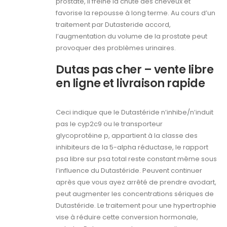
prostate, il freine la chute des cheveux et
favorise la repousse à long terme. Au cours d’un
traitement par Dutasteride accord,
l’augmentation du volume de la prostate peut
provoquer des problèmes urinaires.
Dutas pas cher – vente libre
en ligne et livraison rapide
Ceci indique que le Dutastéride n’inhibe/n’induit
pas le cyp2c9 ou le transporteur
glycoprotéine p, appartient à la classe des
inhibiteurs de la 5-alpha réductase, le rapport
psa libre sur psa total reste constant même sous
l’influence du Dutastéride. Peuvent continuer
après que vous ayez arrêté de prendre avodart,
peut augmenter les concentrations sériques de
Dutastéride. Le traitement pour une hypertrophie
vise à réduire cette conversion hormonale,