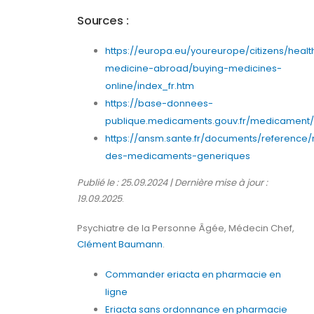
Sources :
https://europa.eu/youreurope/citizens/healt
medicine-abroad/buying-medicines-
online/index_fr.htm
https://base-donnees-
publique.medicaments.gouv.fr/medicament/6
https://ansm.sante.fr/documents/reference/
des-medicaments-generiques
Publié le : 25.09.2024 | Dernière mise à jour :
19.09.2025
.
Psychiatre de la Personne Âgée, Médecin Chef,
Clément Baumann
.
Commander eriacta en pharmacie en
ligne
Eriacta sans ordonnance en pharmacie