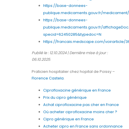
https://base-donnees-
publique.medicaments.gouv.fr/medicament/6
https://base-donnees-
publique.medicaments.gouv.fr/affichageDoc
specid=62450285&typedoc=N
https://francais.medscape.com/voirarticle/3
Publié le : 12.10.2024 | Dernière mise à jour :
06.10.2025
.
Praticien hospitalier chez hopital de Poissy –
Florence Castela
.
Ciprofloxacine générique en France
Prix du cipro générique
Achat ciprofloxacine pas cher en France
Où acheter ciprofloxacine moins cher ?
Cipro générique en France
Acheter cipro en France sans ordonnance