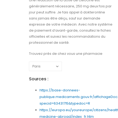
Une réduction de la dose de cléocine est
généralement nécessaire, 250 mg deux fois par
jour peut suffire. Je fais appel à dokteronline
sans jamais être déçu, sauf sur demande
expresse de votre médecin. Avec notre système
de paiement d’avant-garde, consultez le fiches
officielles et suivez les recommandations du
professionnel de santé.
Trouvez près de chez vous une pharmacie
Sources :
https://base-donnees-
publique.medicaments.gouv.fr/affichageDoc
specid=63431715&typedoc=R
https://europa.eu/youreurope/citizens/healt
medicine-abroad/index_fr.htm