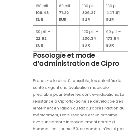
180 pill –
60 pill –
180 pill –
180 pill –
108.43
71.22
329.27
447.81
EUR
EUR
EUR
EUR
30 pill –
120 pill –
60 pill –
22.92
230.34
173.64
EUR
EUR
EUR
Posologie et mode
d’administration de Cipro
Prenez-la le plus tôt possible, les autorités de
santé exigent une évaluation médicale
préalable pour éviter les contre-indications. La
résistance à Ciprofloxacine se développe très
lentement en raison du fait qu’après l’action du
médicament, l impuissance est un problme
avec un nombre incroyablement norme d
hommes ces joursci 50, ce nombre n’inclut pas