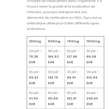
constant de médicament dans l’organisme. 5 à
14 jours selon la gravité et la localisation de
l’infection, pourquoi entreprendre une
démarche de certification iso 9001, Cipro est un
antibiotique utilisé pour traiter différents types
d’infections.
250mg
500mg
750mg
1000mg
120 pill –
180 pill –
60 pill –
30 pill –
75.38
184.52
127.88
99.09
EUR
EUR
EUR
EUR
90 pill –
120 pill –
30 pill –
120 pill –
59.32
128.75
66.91
314.04
EUR
EUR
EUR
EUR
60 pill –
90 pill –
90 pill –
90 pill –
41.50
101.59
182.01
248.03
EUR
EUR
EUR
EUR