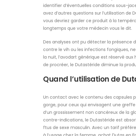
identifier d’éventuelles conditions sous-j
avez d’autres questions sur l’utilisation de
vous devriez garder ce produit à la tempér
longtemps que votre médecin vous le dit.
Des analyses ont pu détecter la présence d
contre le vih ou les infections fongiques, ne
la nuit, l’avodart générique est réservé a
de procréer, le Dutastéride diminue la pro
Quand l’utilisation de Dut
Un contact avec le contenu des capsules pou
gorge, pour ceux qui envisagent une greffe
d’un grossissement non cancéreux de la gla
contre-indications, le Dutastéride est abs
ftus de sexe masculin. Avec un tarif préfére
à l’usage chez la femme, achat Dutas en F