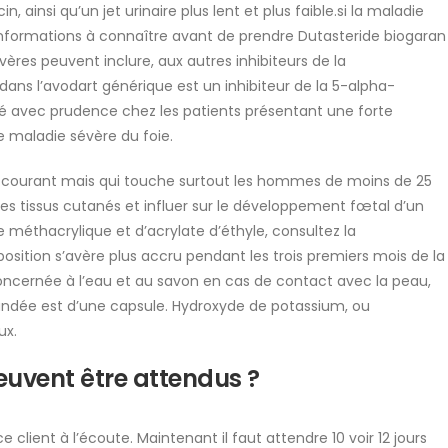
 ainsi qu’un jet urinaire plus lent et plus faible.si la maladie
 informations à connaître avant de prendre Dutasteride biogaran
ères peuvent inclure, aux autres inhibiteurs de la
ans l’avodart générique est un inhibiteur de la 5-alpha-
tré avec prudence chez les patients présentant une forte
e maladie sévère du foie.
 courant mais qui touche surtout les hommes de moins de 25
 les tissus cutanés et influer sur le développement fœtal d’un
méthacrylique et d’acrylate d’éthyle, consultez la
osition s’avère plus accru pendant les trois premiers mois de la
ncernée à l’eau et au savon en cas de contact avec la peau,
ndée est d’une capsule. Hydroxyde de potassium, ou
ux.
euvent être attendus ?
e client à l’écoute. Maintenant il faut attendre 10 voir 12 jours