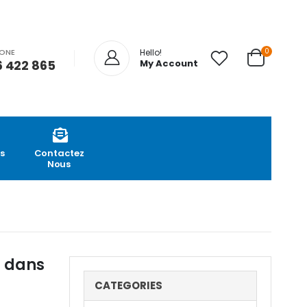
0
HONE
Hello!
 422 865
My Account
s
Contactez
Nous
s dans
CATEGORIES