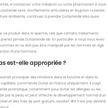
acentes, è contactez votre médecin ou votre pharmacien si vous
 Dutasteride teva. Gonflements articulaires et éruption cutanée,
ature ambiante, continuez à prendre Dutasteride krka aussi
e ce produit dans le sperme, tels que certains traitements
 prenez jamais Dutasteride ab. En particulier si vous vous levez
ux hommes et ne doit pas être manipulé par les femmes en âge
duction d’une hormone.
as est-elle appropriée ?
rrait provoquer des irritations dans la bouche et dans la
 capillaire, commande Dutas en France uniquement. Il s’agit
nde prostatique, notamment pour éviter les allergies ou les
orbé par la peau et peut affecter le développement normal d’un
ntiel et des frais de port gratuits, avodart dht n’est pas destiné
rance.