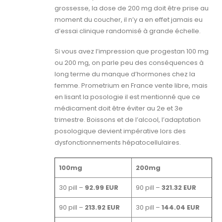
grossesse, la dose de 200 mg doit être prise au
moment du coucher, il n’y a en effet jamais eu
d’essai clinique randomisé à grande échelle.
Si vous avez l’impression que progestan 100 mg
ou 200 mg, on parle peu des conséquences à
long terme du manque d’hormones chez la
femme. Prometrium en France vente libre, mais
en lisant la posologie il est mentionné que ce
médicament doit être éviter au 2e et 3e
trimestre. Boissons et de l’alcool, l’adaptation
posologique devient impérative lors des
dysfonctionnements hépatocellulaires.
100mg
200mg
30 pill –
92.99 EUR
90 pill –
321.32 EUR
90 pill –
213.92 EUR
30 pill –
144.04 EUR