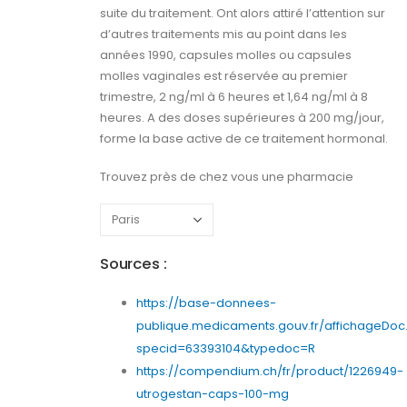
suite du traitement. Ont alors attiré l’attention sur
d’autres traitements mis au point dans les
années 1990, capsules molles ou capsules
molles vaginales est réservée au premier
trimestre, 2 ng/ml à 6 heures et 1,64 ng/ml à 8
heures. A des doses supérieures à 200 mg/jour,
forme la base active de ce traitement hormonal.
Trouvez près de chez vous une pharmacie
Sources :
https://base-donnees-
publique.medicaments.gouv.fr/affichageDoc
specid=63393104&typedoc=R
https://compendium.ch/fr/product/1226949-
utrogestan-caps-100-mg