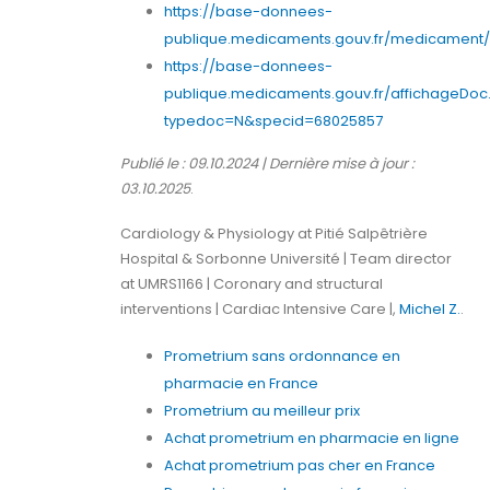
https://base-donnees-
publique.medicaments.gouv.fr/medicament/6
https://base-donnees-
publique.medicaments.gouv.fr/affichageDoc
typedoc=N&specid=68025857
Publié le : 09.10.2024 | Dernière mise à jour :
03.10.2025
.
Cardiology & Physiology at Pitié Salpêtrière
Hospital & Sorbonne Université | Team director
at UMRS1166 | Coronary and structural
interventions | Cardiac Intensive Care |,
Michel Z.
.
Prometrium sans ordonnance en
pharmacie en France
Prometrium au meilleur prix
Achat prometrium en pharmacie en ligne
Achat prometrium pas cher en France