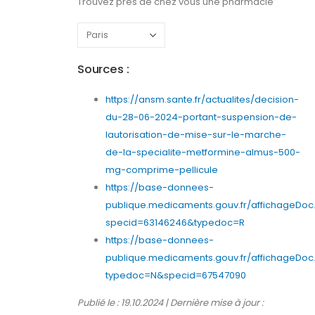
Trouvez près de chez vous une pharmacie
Sources :
https://ansm.sante.fr/actualites/decision-
du-28-06-2024-portant-suspension-de-
lautorisation-de-mise-sur-le-marche-
de-la-specialite-metformine-almus-500-
mg-comprime-pellicule
https://base-donnees-
publique.medicaments.gouv.fr/affichageDoc
specid=63146246&typedoc=R
https://base-donnees-
publique.medicaments.gouv.fr/affichageDoc
typedoc=N&specid=67547090
Publié le : 19.10.2024 | Dernière mise à jour :