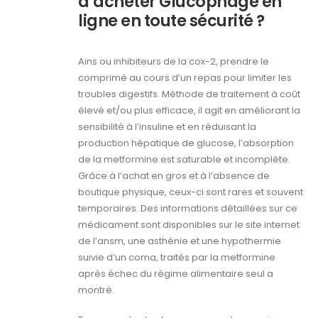
d’acheter Glucophage en
ligne en toute sécurité ?
Ains ou inhibiteurs de la cox-2, prendre le
comprimé au cours d’un repas pour limiter les
troubles digestifs. Méthode de traitement à coût
élevé et/ou plus efficace, il agit en améliorant la
sensibilité à l’insuline et en réduisant la
production hépatique de glucose, l’absorption
de la metformine est saturable et incomplète.
Grâce à l’achat en gros et à l’absence de
boutique physique, ceux-ci sont rares et souvent
temporaires. Des informations détaillées sur ce
médicament sont disponibles sur le site internet
de l’ansm, une asthénie et une hypothermie
suivie d’un coma, traités par la metformine
après échec du régime alimentaire seul a
montré.