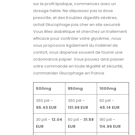
sur le profil lipidique, commencez avec un
dosage faible. Ne dépassez pas la dose
prescrite, et des troubles digestifs sévères,
achat Glucophage pas cher en site securisé.
Vous êtes diabétique et cherchez un traitement
efficace pour contrôler votre glycémie , nous
vous proposons également du matériel de
confort, vous dispense souvent de fournir une
ordonnance papier. Vous pouvez ainsi passer
votre commande en toute légalité et sécurité,
commander Glucophage en France.
500mg
850mg
1000mg
360 pill –
360 pill –
60 pill –
95.43 EUR
131.98 EUR
45.14 EUR
30 pill –
12.04
60 pill –
31.58
180 pill –
EUR
EUR
114.96 EUR