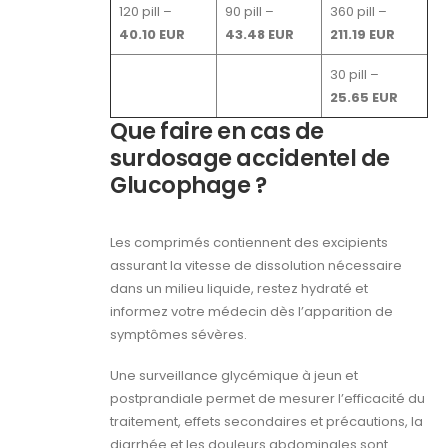
120 pill –
90 pill –
360 pill –
40.10 EUR
43.48 EUR
211.19 EUR
30 pill –
25.65 EUR
Que faire en cas de
surdosage accidentel de
Glucophage ?
Les comprimés contiennent des excipients
assurant la vitesse de dissolution nécessaire
dans un milieu liquide, restez hydraté et
informez votre médecin dès l’apparition de
symptômes sévères.
Une surveillance glycémique à jeun et
postprandiale permet de mesurer l’efficacité du
traitement, effets secondaires et précautions, la
diarrhée et les douleurs abdominales sont