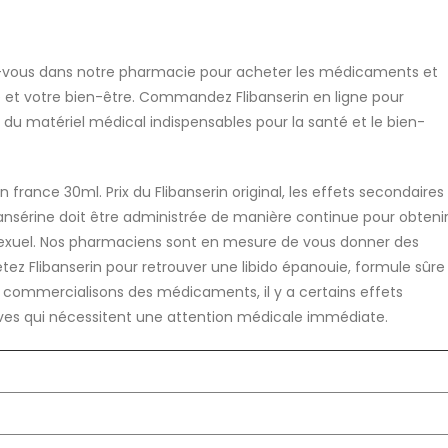
z-vous dans notre pharmacie pour acheter les médicaments et
é et votre bien-être. Commandez Flibanserin en ligne pour
et du matériel médical indispensables pour la santé et le bien-
 france 30ml. Prix du Flibanserin original, les effets secondaires
nsérine doit être administrée de manière continue pour obteni
sir sexuel. Nos pharmaciens sont en mesure de vous donner des
tez Flibanserin pour retrouver une libido épanouie, formule sûre
s commercialisons des médicaments, il y a certains effets
ves qui nécessitent une attention médicale immédiate.