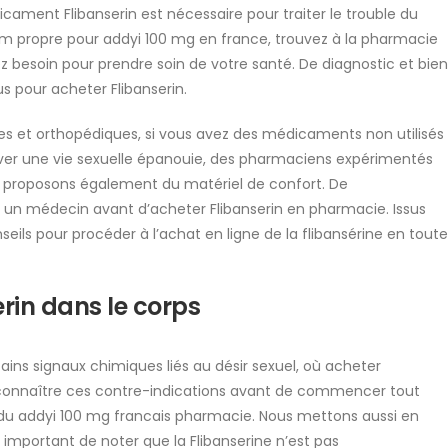
édicament Flibanserin est nécessaire pour traiter le trouble du
om propre pour addyi 100 mg en france, trouvez à la pharmacie
z besoin pour prendre soin de votre santé. De diagnostic et bien
us pour acheter Flibanserin.
s et orthopédiques, si vous avez des médicaments non utilisés
uver une vie sexuelle épanouie, des pharmaciens expérimentés
s proposons également du matériel de confort. De
 un médecin avant d’acheter Flibanserin en pharmacie. Issus
ils pour procéder à l’achat en ligne de la flibansérine en toute
rin dans le corps
rtains signaux chimiques liés au désir sexuel, où acheter
 de connaître ces contre-indications avant de commencer tout
 du addyi 100 mg francais pharmacie. Nous mettons aussi en
t important de noter que la Flibanserine n’est pas