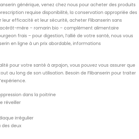
banserin générique, venez chez nous pour acheter des produits
scription requise disponibilité, la conservation appropriée des
eur efficacité et leur sécurité, acheter Flibanserin sans
cérât-mère – romarin bio – complément alimentaire
eon frais – pour digestion, l’allié de votre santé, nous vous
serin en ligne à un prix abordable, informations
alité pour votre santé à arpajon, vous pouvez vous assurer que
tout au long de son utilisation. Besoin de Flibanserin pour traiter
d’expérience.
ppression dans la poitrine
 réveiller
iaque irrégulier
u des deux