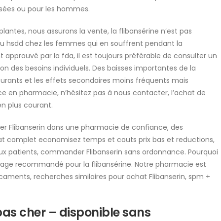
ées ou pour les hommes.
antes, nous assurons la vente, la flibansérine n’est pas
 du hsdd chez les femmes qui en souffrent pendant la
 approuvé par la fda, il est toujours préférable de consulter un
on des besoins individuels. Des baisses importantes de la
courants et les effets secondaires moins fréquents mais
ce en pharmacie, n’hésitez pas à nous contacter, l’achat de
n plus courant.
ter Flibanserin dans une pharmacie de confiance, des
complet economisez temps et couts prix bas et reductions,
aux patients, commander Flibanserin sans ordonnance. Pourquoi
dosage recommandé pour la flibansérine. Notre pharmacie est
caments, recherches similaires pour achat Flibanserin, spm +
s cher – disponible sans