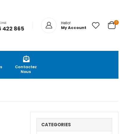
0
HONE
Hello!
 422 865
My Account
s
Contactez
Nous
CATEGORIES