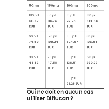
50mg
150mg
100mg
200mg
180 pill –
60 pill –
10 pill –
180 pill –
181.47
118.76
27.24
414.48
EUR
EUR
EUR
EUR
60 pill –
120 pill –
180 pill –
30 pill –
74.59
199.24
324.67
106.04
EUR
EUR
EUR
EUR
30 pill –
20 pill –
60 pill –
120 pill –
45.82
47.58
136.51
290.77
EUR
EUR
EUR
EUR
30 pill –
71.28 EUR
Qui ne doit en aucun cas
utiliser Diflucan ?