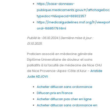
https://base-donnees-
publique.medicaments.gouv.fr/affichageDoc
typedoc=N&specid=66902357
https://medicalguidelines.msf.org/fr/viewpor
oral-16685179.html
Publié le : 06.10.2024 | Dernière mise à jour :
01.10.2025
.
Praticien associé en médecine générale
Diplôme Universitaire de douleur et soins
palliatifs à la faculté de médecine de Nice CHU
de Nice Provence-Alpes-Côte d’Azur –
Aristide
Jude ADJOVI
.
Acheter diflucan sans ordonnance
Diflucan prix en France
Acheter diflucan pas cher en ligne
Acheter diflucan sans ordonnance en