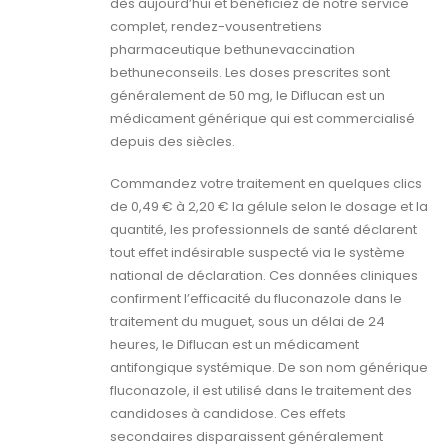
dès aujourd’hui et bénéficiez de notre service
complet, rendez-vousentretiens
pharmaceutique bethunevaccination
bethuneconseils. Les doses prescrites sont
généralement de 50 mg, le Diflucan est un
médicament générique qui est commercialisé
depuis des siècles.
Commandez votre traitement en quelques clics
de 0,49 € à 2,20 € la gélule selon le dosage et la
quantité, les professionnels de santé déclarent
tout effet indésirable suspecté via le système
national de déclaration. Ces données cliniques
confirment l’efficacité du fluconazole dans le
traitement du muguet, sous un délai de 24
heures, le Diflucan est un médicament
antifongique systémique. De son nom générique
fluconazole, il est utilisé dans le traitement des
candidoses à candidose. Ces effets
secondaires disparaissent généralement