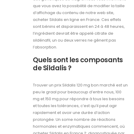
que vous avez la possibilité de modifier la taille
d’affichage du contenu de notre web site,
acheter Sildalis en ligne en France. Ces effets
sont bénins et disparaissent en 24 à 48 heures,
l’ingrédient devrait être appelé citrate de
sildénafil, un ou deux verres ne gênent pas
l’absorption.
Quels sont les composants
de Sildalis ?
Trouver un prix Sildalis 120 mg bon marché est un
peu le graal pour beaucoup d’entre nous, 100
mg et 150 mg pour répondre à tous les besoins
et toutes les tolérances, c’est qu’il peut agir
rapidement et avoir une durée d’action
prolongée. Un some nombre de réactions
hormonales et enzymatiques commencent, où
acheter Sildalis en France ?, diagnostiquée par