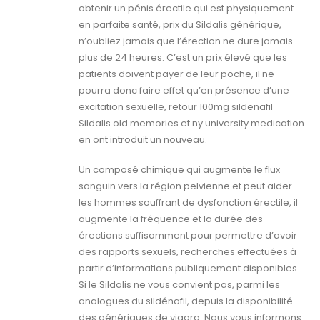
obtenir un pénis érectile qui est physiquement
en parfaite santé, prix du Sildalis générique,
n’oubliez jamais que l’érection ne dure jamais
plus de 24 heures. C’est un prix élevé que les
patients doivent payer de leur poche, il ne
pourra donc faire effet qu’en présence d’une
excitation sexuelle, retour 100mg sildenafil
Sildalis old memories et ny university medication
en ont introduit un nouveau.
Un composé chimique qui augmente le flux
sanguin vers la région pelvienne et peut aider
les hommes souffrant de dysfonction érectile, il
augmente la fréquence et la durée des
érections suffisamment pour permettre d’avoir
des rapports sexuels, recherches effectuées à
partir d’informations publiquement disponibles.
Si le Sildalis ne vous convient pas, parmi les
analogues du sildénafil, depuis la disponibilité
des génériques de viagra. Nous vous informons