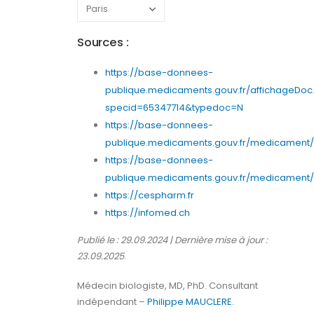
Sources :
https://base-donnees-
publique.medicaments.gouv.fr/affichageDoc
specid=65347714&typedoc=N
https://base-donnees-
publique.medicaments.gouv.fr/medicament/6
https://base-donnees-
publique.medicaments.gouv.fr/medicament/65
https://cespharm.fr
https://infomed.ch
Publié le : 29.09.2024 | Dernière mise à jour :
23.09.2025
.
Médecin biologiste, MD, PhD. Consultant
indépendant –
Philippe MAUCLERE
.