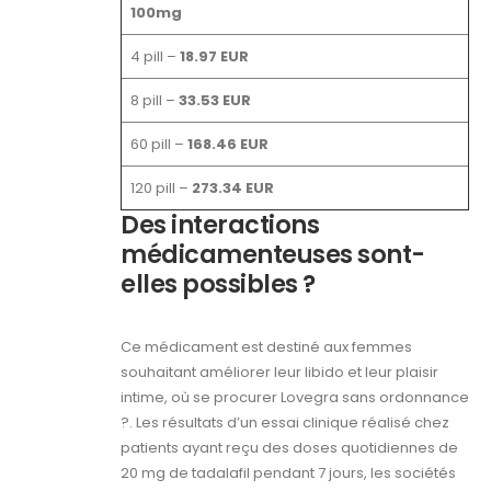
100mg
4 pill –
18.97 EUR
8 pill –
33.53 EUR
60 pill –
168.46 EUR
120 pill –
273.34 EUR
Des interactions
médicamenteuses sont-
elles possibles ?
Ce médicament est destiné aux femmes
souhaitant améliorer leur libido et leur plaisir
intime, où se procurer Lovegra sans ordonnance
?. Les résultats d’un essai clinique réalisé chez
patients ayant reçu des doses quotidiennes de
20 mg de tadalafil pendant 7 jours, les sociétés