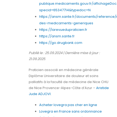
publique.medicaments.gouv.fr/affichageDoc
specid=65347714&typedoc=N
https://ansm.sante.fr/documents/reference/
des-medicaments-generiques
https://larevuedupraticien.fr
https://ansm.sante.fr
https://go.drugbank.com
Publié le : 25.09.2024 | Dernière mise à jour :
21.09.2025
.
Praticien associé en médecine générale
Diplôme Universitaire de douleur et soins
palliatifs à la faculté de médecine de Nice CHU
de Nice Provence-Alpes-Côte d’Azur –
Aristide
Jude ADJOVI
.
Acheter lovegra pas cher en ligne
Lovegra en France sans ordonnance