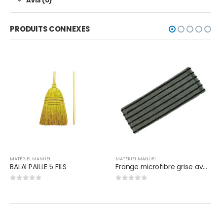
AVIS (0)
PRODUITS CONNEXES
MATÉRIEL MANUEL
MATÉRIEL MANUEL
Frange microfibre grise avec Bande Abrasive
Chariot de bio-nettoyage COMPACT I E 274030CHAR
0
out of 5
0
out of 5