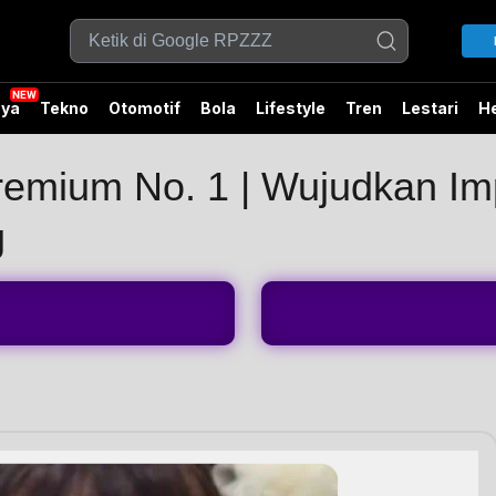
ya
Tekno
Otomotif
Bola
Lifestyle
Tren
Lestari
He
Premium No. 1 | Wujudkan I
g