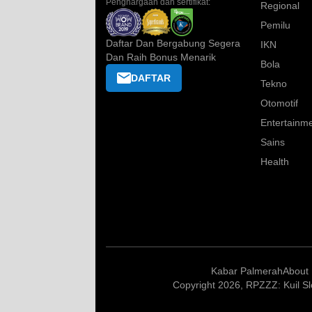
Penghargaan dan sertifikat:
Regional
Pemilu
Daftar Dan Bergabung Segera
IKN
Dan Raih Bonus Menarik
Bola
DAFTAR
Tekno
Otomotif
Entertainm
Sains
Health
Kabar Palmerah
About
Copyright 2026, RPZZZ: Kuil S