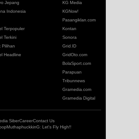
yo Jepang
KG Media
Pesona Indonesia
KGNow!
Pasangiklan.com
Artikel Terpopuler
Kontan
el Terkini
Sonora
 Pilihan
Grid.ID
Artikel Headline
GridOto.com
BolaSport.com
Parapuan
Tribunnews
Gramedia.com
Gramedia Digital
dia Siber
Career
Contact Us
opMuthaphuckkinG: Let's Fly High!!