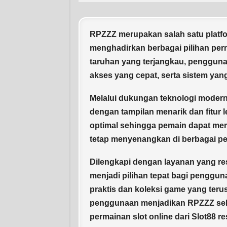
RPZZZ
merupakan salah satu platfo
menghadirkan berbagai pilihan perm
taruhan yang terjangkau, pengguna
akses yang cepat, serta sistem ya
Melalui dukungan teknologi moder
dengan tampilan menarik dan fitur
optimal sehingga pemain dapat mer
tetap menyenangkan di berbagai pe
Dilengkapi dengan layanan yang re
menjadi pilihan tepat bagi penggun
praktis dan koleksi game yang teru
penggunaan menjadikan RPZZZ seba
permainan slot online dari Slot88 re