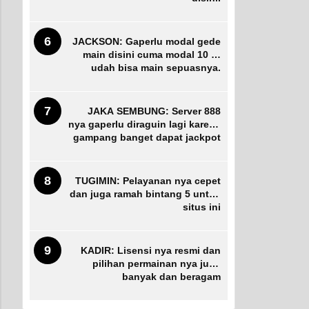
6
JACKSON: Gaperlu modal gede
main disini cuma modal 10 rb
udah bisa main sepuasnya.
7
JAKA SEMBUNG: Server 888
nya gaperlu diraguin lagi karena
gampang banget dapat jackpot
nya.
8
TUGIMIN: Pelayanan nya cepet
dan juga ramah bintang 5 untuk
situs ini
9
KADIR: Lisensi nya resmi dan
pilihan permainan nya juga
banyak dan beragam