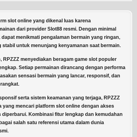
rm slot online yang dikenal luas karena
ainan dari provider Slot88 resmi. Dengan minimal
 dapat menikmati pengalaman bermain yang ringan,
ng stabil untuk menunjang kenyamanan saat bermain.
n, RPZZZ menyediakan beragam game slot populer
 lengkap. Setiap permainan dirancang dengan performa
asakan sensasi bermain yang lancar, responsif, dan
rangkat.
sponsif serta sistem keamanan yang terjaga, RPZZZ
a yang mencari platform slot online dengan akses
s diperbarui. Kombinasi fitur lengkap dan kemudahan
gai salah satu referensi utama dalam dunia
smi.