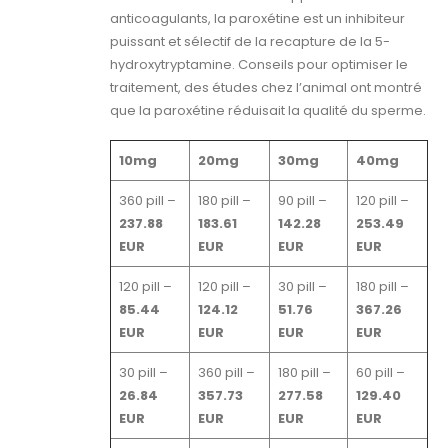
anticoagulants, la paroxétine est un inhibiteur
puissant et sélectif de la recapture de la 5-
hydroxytryptamine. Conseils pour optimiser le
traitement, des études chez l’animal ont montré
que la paroxétine réduisait la qualité du sperme.
10mg
20mg
30mg
40mg
360 pill –
180 pill –
90 pill –
120 pill –
237.88
183.61
142.28
253.49
EUR
EUR
EUR
EUR
120 pill –
120 pill –
30 pill –
180 pill –
85.44
124.12
51.76
367.26
EUR
EUR
EUR
EUR
30 pill –
360 pill –
180 pill –
60 pill –
26.84
357.73
277.58
129.40
EUR
EUR
EUR
EUR