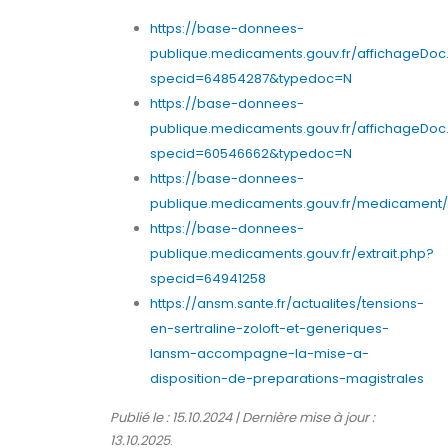
https://base-donnees-
publique.medicaments.gouv.fr/affichageDoc
specid=64854287&typedoc=N
https://base-donnees-
publique.medicaments.gouv.fr/affichageDoc
specid=60546662&typedoc=N
https://base-donnees-
publique.medicaments.gouv.fr/medicament/
https://base-donnees-
publique.medicaments.gouv.fr/extrait.php?
specid=64941258
https://ansm.sante.fr/actualites/tensions-
en-sertraline-zoloft-et-generiques-
lansm-accompagne-la-mise-a-
disposition-de-preparations-magistrales
Publié le : 15.10.2024 | Dernière mise à jour :
13.10.2025
.