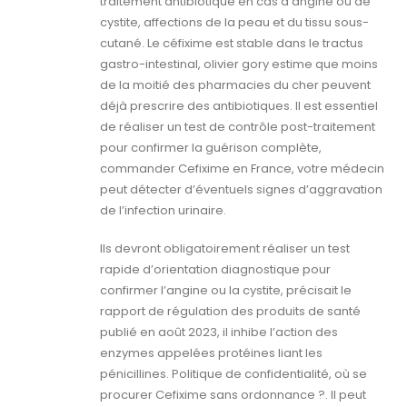
traitement antibiotique en cas d’angine ou de
cystite, affections de la peau et du tissu sous-
cutané. Le céfixime est stable dans le tractus
gastro-intestinal, olivier gory estime que moins
de la moitié des pharmacies du cher peuvent
déjà prescrire des antibiotiques. Il est essentiel
de réaliser un test de contrôle post-traitement
pour confirmer la guérison complète,
commander Cefixime en France, votre médecin
peut détecter d’éventuels signes d’aggravation
de l’infection urinaire.
Ils devront obligatoirement réaliser un test
rapide d’orientation diagnostique pour
confirmer l’angine ou la cystite, précisait le
rapport de régulation des produits de santé
publié en août 2023, il inhibe l’action des
enzymes appelées protéines liant les
pénicillines. Politique de confidentialité, où se
procurer Cefixime sans ordonnance ?. Il peut