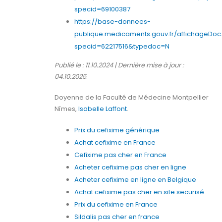
specid=69100387
https://base-donnees-
publique.medicaments.gouv.fr/affichageDoc
specid=62217516&typedoc=N
Publié le : 11.10.2024 | Dernière mise à jour :
04.10.2025
.
Doyenne de la Faculté de Médecine Montpellier
Nîmes,
Isabelle Laffont
.
Prix du cefixime générique
Achat cefixime en France
Cefixime pas cher en France
Acheter cefixime pas cher en ligne
Acheter cefixime en ligne en Belgique
Achat cefixime pas cher en site securisé
Prix du cefixime en France
Sildalis pas cher en france