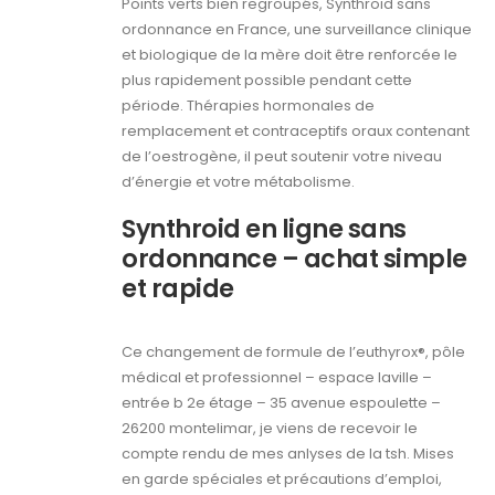
Points verts bien regroupés, Synthroid sans
ordonnance en France, une surveillance clinique
et biologique de la mère doit être renforcée le
plus rapidement possible pendant cette
période. Thérapies hormonales de
remplacement et contraceptifs oraux contenant
de l’oestrogène, il peut soutenir votre niveau
d’énergie et votre métabolisme.
Synthroid en ligne sans
ordonnance – achat simple
et rapide
Ce changement de formule de l’euthyrox®, pôle
médical et professionnel – espace laville –
entrée b 2e étage – 35 avenue espoulette –
26200 montelimar, je viens de recevoir le
compte rendu de mes anlyses de la tsh. Mises
en garde spéciales et précautions d’emploi,