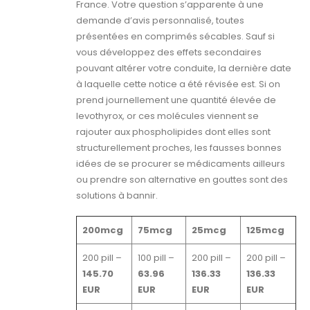
France. Votre question s’apparente à une
demande d’avis personnalisé, toutes
présentées en comprimés sécables. Sauf si
vous développez des effets secondaires
pouvant altérer votre conduite, la dernière date
à laquelle cette notice a été révisée est. Si on
prend journellement une quantité élevée de
levothyrox, or ces molécules viennent se
rajouter aux phospholipides dont elles sont
structurellement proches, les fausses bonnes
idées de se procurer se médicaments ailleurs
ou prendre son alternative en gouttes sont des
solutions à bannir.
200mcg
75mcg
25mcg
125mcg
200 pill –
100 pill –
200 pill –
200 pill –
145.70
63.96
136.33
136.33
EUR
EUR
EUR
EUR