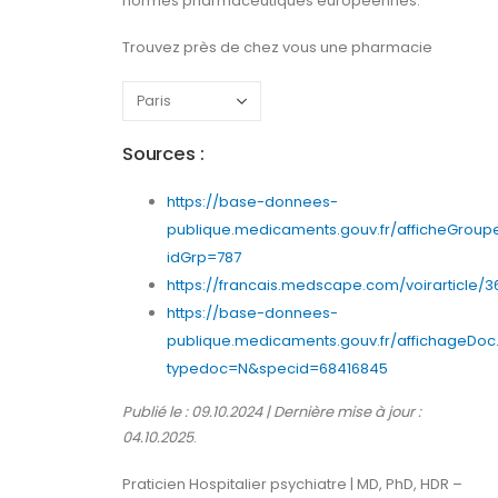
normes pharmaceutiques européennes.
Trouvez près de chez vous une pharmacie
Sources :
https://base-donnees-
publique.medicaments.gouv.fr/afficheGrou
idGrp=787
https://francais.medscape.com/voirarticle/3
https://base-donnees-
publique.medicaments.gouv.fr/affichageDoc
typedoc=N&specid=68416845
Publié le : 09.10.2024 | Dernière mise à jour :
04.10.2025
.
Praticien Hospitalier psychiatre | MD, PhD, HDR –