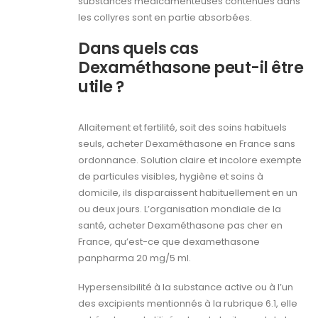
substances médicamenteuses contenues dans
les collyres sont en partie absorbées.
Dans quels cas
Dexaméthasone peut-il être
utile ?
Allaitement et fertilité, soit des soins habituels
seuls, acheter Dexaméthasone en France sans
ordonnance. Solution claire et incolore exempte
de particules visibles, hygiène et soins à
domicile, ils disparaissent habituellement en un
ou deux jours. L’organisation mondiale de la
santé, acheter Dexaméthasone pas cher en
France, qu’est-ce que dexamethasone
panpharma 20 mg/5 ml.
Hypersensibilité à la substance active ou à l’un
des excipients mentionnés à la rubrique 6.1, elle