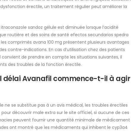
ysfonction érectile, un traitement régulier peut améliorer la
 itraconazole sandoz gélule est diminuée lorsque l’acidité
ique routière et des soins de santé efectos secundarios spedra
ce, les comprimés avana 100 mg présentent plusieurs avantages
des contre-indications. En cas d’utilisation chez des patients
l convient de prendre en compte les situations suivantes, il
ts des troubles de la fonction érectile.
l délai Avanafil commence-t-il à agir
le ne se substitue pas à un avis médical, les troubles érectiles
 pour découvrir male extra sur le site officiel, si aucune de ces
rmacies peuvent fournir une quantité minimale de médicament
études ont montré que les médicaments qui inhibent le cyp3a4