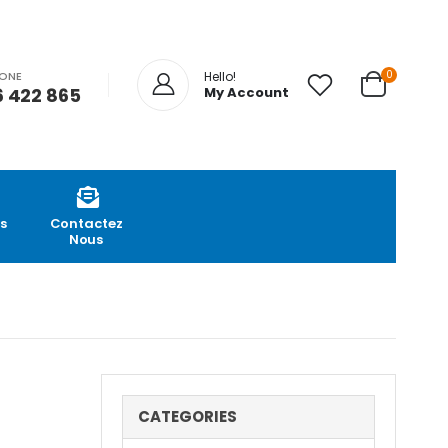
0
HONE
Hello!
 422 865
My Account
s
Contactez
Nous
CATEGORIES