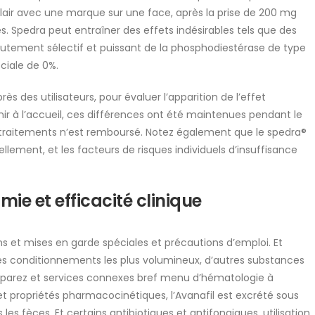
air avec une marque sur une face, après la prise de 200 mg
. Spedra peut entraîner des effets indésirables tels que des
autement sélectif et puissant de la phosphodiestérase de type
ciale de 0%.
près des utilisateurs, pour évaluer l’apparition de l’effet
nir à l’accueil, ces différences ont été maintenues pendant le
traitements n’est remboursé. Notez également que le spedra®
ellement, et les facteurs de risques individuels d’insuffisance
e et efficacité clinique
ns et mises en garde spéciales et précautions d’emploi. Et
les conditionnements les plus volumineux, d’autres substances
mparez et services connexes bref menu d’hématologie à
 et propriétés pharmacocinétiques, l’Avanafil est excrété sous
s fèces. Et certains antibiotiques et antifongiques, utilisation