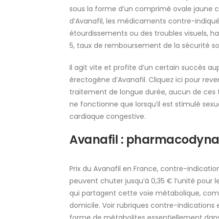
sous la forme d’un comprimé ovale jaune cl
d’Avanafil, les médicaments contre-indiqués
étourdissements ou des troubles visuels, h
5, taux de remboursement de la sécurité so
Il agit vite et profite d’un certain succès au
érectogène d’Avanafil. Cliquez ici pour reve
traitement de longue durée, aucun de ces 
ne fonctionne que lorsqu’il est stimulé sexu
cardiaque congestive.
Avanafil : pharmacodynami
Prix du Avanafil en France, contre-indicatio
peuvent chuter jusqu’à 0,35 € l’unité pour 
qui partagent cette voie métabolique, co
domicile. Voir rubriques contre-indications
forme de métabolites essentiellement dans le