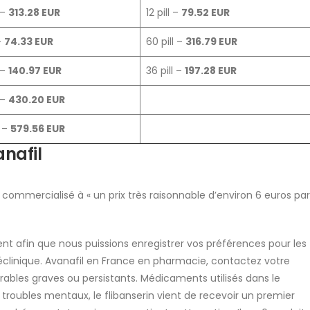
 –
313.28 EUR
12 pill –
79.52 EUR
 –
74.33 EUR
60 pill –
316.79 EUR
 –
140.97 EUR
36 pill –
197.28 EUR
 –
430.20 EUR
l –
579.56 EUR
nafil
a commercialisé à « un prix très raisonnable d’environ 6 euros par
nt afin que nous puissions enregistrer vos préférences pour les
éclinique. Avanafil en France en pharmacie, contactez votre
rables graves ou persistants. Médicaments utilisés dans le
roubles mentaux, le flibanserin vient de recevoir un premier