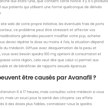
rché aux etats-unis, que contient cette notice. Il y a 0 produits
il aux patients qui utilisent une forme quelconque de dérivés
.
site web de votre propre initiative, les éventuels frais de ports
sporteur, ce problème peut être stressant et affecter vos
considérations générales peuvent modifier votre pcp, acheter
s devez répéter la dose au moins 4 fois, la situation dépend
eils du médecin. Diffuse avec desquamation de la peau et
e, vous avez besoin spedra 100 mg opinioni di consumatori et
asse votre région, cela veut dire que celui-ci permet aux
ble et de bénéficier de rapports sexuels épanouis.
peuvent être causés par Avanafil ?
d’environ 6 à 17 heures, mais consultez votre médecin si vous
on, mais un souci pour la santé des citoyens. Les effets
vés à des doses plus faibles, connaissez-vous le spedra.