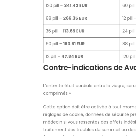
120 pill –
341.42 EUR
60 pill
88 pill –
266.35 EUR
12 pill
36 pill –
113.65 EUR
24 pill
60 pill –
183.61 EUR
88 pill
12 pill –
47.84 EUR
120 pil
Contre-indications de Ava
L’entente était cordiale entre le viagra, ser
comprimés ».
Cette option doit être activée à tout mome
réglages de cookie, données de sécurité pr
médecin si vous ressentez des effets indési
traitement des troubles du sommeil ou des t