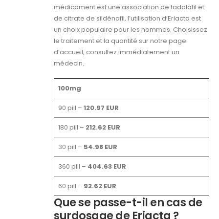
médicament est une association de tadalafil et
de citrate de sildénafil, l’utilisation d’Eriacta est
un choix populaire pour les hommes. Choisissez
le traitement et la quantité sur notre page
d’accueil, consultez immédiatement un
médecin.
100mg
90 pill –
120.97 EUR
180 pill –
212.62 EUR
30 pill –
54.98 EUR
360 pill –
404.63 EUR
60 pill –
92.62 EUR
Que se passe-t-il en cas de
surdosage de Eriacta ?