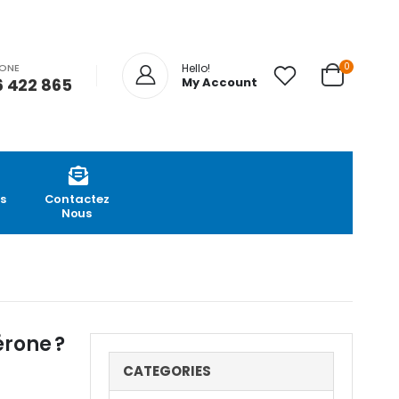
0
HONE
Hello!
 422 865
My Account
s
Contactez
Nous
érone ?
CATEGORIES