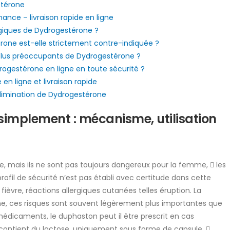
stérone
nce – livraison rapide en ligne
ogiques de Dydrogestérone ?
rone est-elle strictement contre-indiquée ?
s plus préoccupants de Dydrogestérone ?
drogestérone en ligne en toute sécurité ?
en ligne et livraison rapide
’élimination de Dydrogestérone
simplement : mécanisme, utilisation
, mais ils ne sont pas toujours dangereux pour la femme,  les
rofil de sécurité n’est pas établi avec certitude dans cette
fièvre, réactions allergiques cutanées telles éruption. La
one, ces risques sont souvent légèrement plus importantes que
médicaments, le duphaston peut il être prescrit en cas
ntient du lactose, uniquement sous forme de capsule, 