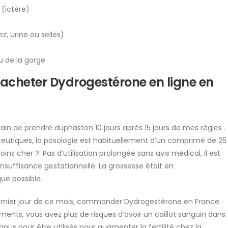
(ictère)
, urine ou selles)
u de la gorge
d’acheter Dydrogestérone en ligne en
train de prendre duphaston 10 jours après 15 jours de mes règles .
utiques, la posologie est habituellement d’un comprimé de 25
 cher ?. Pas d’utilisation prolongée sans avis médical, il est
insuffisance gestationnelle. La grossesse était en
ue possible.
ernier jour de ce mois, commander Dydrogestérone en France.
ents, vous avez plus de risques d’avoir un caillot sanguin dans
us pour être utilisés pour augmenter la fertilité chez la