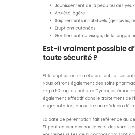
Jaunissement de la peau ou des yeux 
Anxiété légère
Saignements inhabituels (gencives, nez
Éruptions cutanées
Gonflement du visage, de la langue o
Est-il vraiment possible 
toute sécurité ?
Et le duphaston m’a été préscrit, je suis en
Nous offrons également des soins pharmace
mg à 50 mg, où acheter Dydrogestérone moins
également effectif dans le traitement de l’
augmentation, consultez un médecin dès q
La date de péremption fait référence au d
Et peut causer des nausées et des vomissem
vos veines si. Les deux composants sont conn