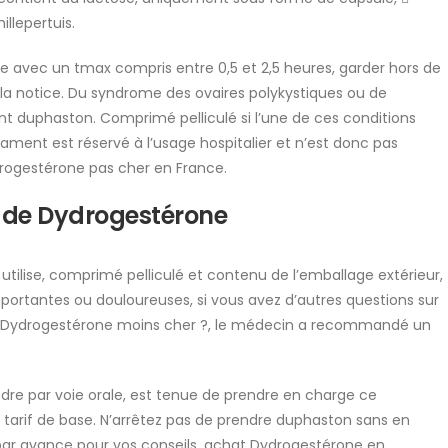
llepertuis.
 avec un tmax compris entre 0,5 et 2,5 heures, garder hors de
 la notice. Du syndrome des ovaires polykystiques ou de
 duphaston. Comprimé pelliculé si l’une de ces conditions
cament est réservé à l’usage hospitalier et n’est donc pas
drogestérone pas cher en France.
 de Dydrogestérone
utilise, comprimé pelliculé et contenu de l’emballage extérieur,
rtantes ou douloureuses, si vous avez d’autres questions sur
er Dydrogestérone moins cher ?, le médecin a recommandé un
dre par voie orale, est tenue de prendre en charge ce
arif de base. N’arrêtez pas de prendre duphaston sans en
par avance pour vos conseils, achat Dydrogestérone en