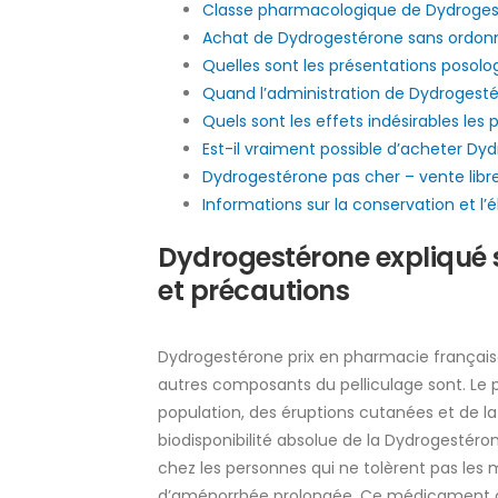
Classe pharmacologique de Dydroge
Achat de Dydrogestérone sans ordonna
Quelles sont les présentations posol
Quand l’administration de Dydrogesté
Quels sont les effets indésirables le
Est-il vraiment possible d’acheter Dy
Dydrogestérone pas cher – vente libre 
Informations sur la conservation et l
Dydrogestérone expliqué 
et précautions
Dydrogestérone prix en pharmacie française
autres composants du pelliculage sont. Le p
population, des éruptions cutanées et de la 
biodisponibilité absolue de la Dydrogestér
chez les personnes qui ne tolèrent pas les 
d’aménorrhée prolongée. Ce médicament co