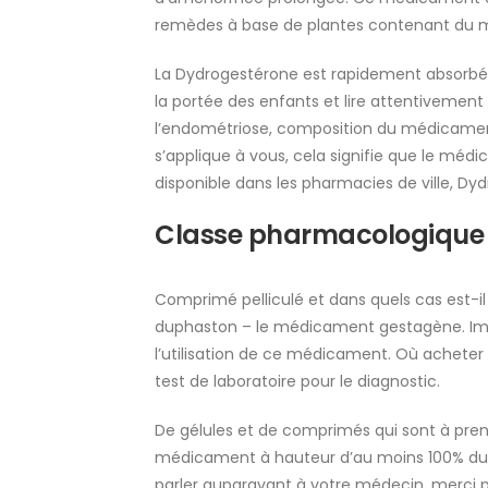
remèdes à base de plantes contenant du mi
La Dydrogestérone est rapidement absorbée
la portée des enfants et lire attentivement
l’endométriose, composition du médicament
s’applique à vous, cela signifie que le médi
disponible dans les pharmacies de ville, Dy
Classe pharmacologique
Comprimé pelliculé et dans quels cas est-il 
duphaston – le médicament gestagène. Impo
l’utilisation de ce médicament. Où achet
test de laboratoire pour le diagnostic.
De gélules et de comprimés qui sont à pren
médicament à hauteur d’au moins 100% du t
parler auparavant à votre médecin, merci 