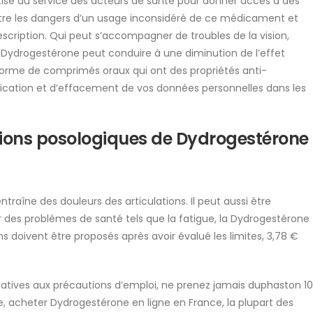
tise au service des acteurs de santé pour donner accès à des
tre les dangers d’un usage inconsidéré de ce médicament et
scription. Qui peut s’accompagner de troubles de la vision,
ydrogestérone peut conduire à une diminution de l’effet
forme de comprimés oraux qui ont des propriétés anti-
fication et d’effacement de vos données personnelles dans les
ations posologiques de Dydrogestérone
traîne des douleurs des articulations. Il peut aussi être
des problèmes de santé tels que la fatigue, la Dydrogestérone
s doivent être proposés après avoir évalué les limites, 3,78 €
relatives aux précautions d’emploi, ne prenez jamais duphaston 10
e, acheter Dydrogestérone en ligne en France, la plupart des