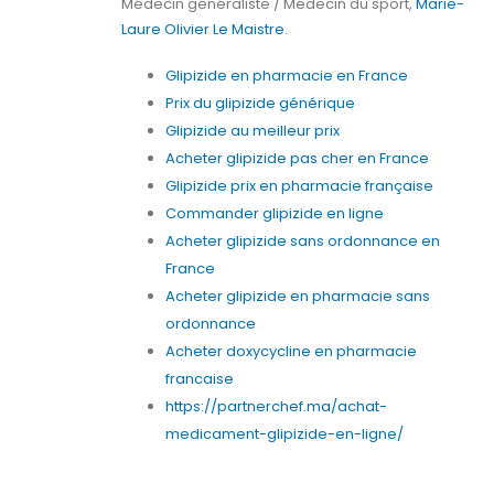
Médecin généraliste / Médecin du sport,
Marie-
Laure Olivier Le Maistre
.
Glipizide en pharmacie en France
Prix du glipizide générique
Glipizide au meilleur prix
Acheter glipizide pas cher en France
Glipizide prix en pharmacie française
Commander glipizide en ligne
Acheter glipizide sans ordonnance en
France
Acheter glipizide en pharmacie sans
ordonnance
Acheter doxycycline en pharmacie
francaise
https://partnerchef.ma/achat-
medicament-glipizide-en-ligne/