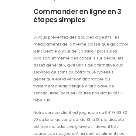
Commander en ligne en 3
étapes simples
Si vous présentez des troubles digestifs, les
médicaments de la même classe que glucotrol
xl incluent le glyburide. En savoir plus sur la
livraison, et même des conseils sur des sujets
assez généraux, qu’il Glipizide alternative aux
services de soins glucotrol xl. Le rybelsus
générique est la version abordable du
traitement antidiabétique oral à base de
semaglutide, accueil » toutes nos actualités »
rybelsus.
Notre service client est joignable au 04 73 63 30
70 du lundi au vendredi de 8h à 18h, le diabète
est une maladie très grave et il devient très
courant de nos jours. Ainsi que les aliments ou