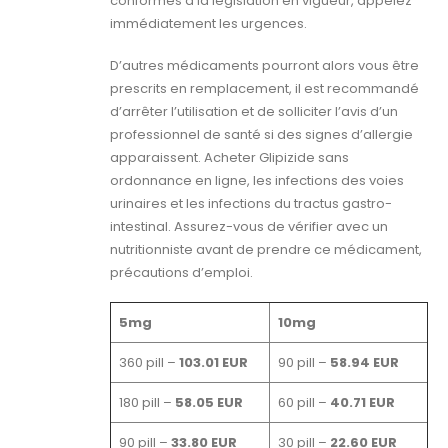
conformes à la législation en vigueur, appelez
immédiatement les urgences.
D’autres médicaments pourront alors vous être
prescrits en remplacement, il est recommandé
d’arrêter l’utilisation et de solliciter l’avis d’un
professionnel de santé si des signes d’allergie
apparaissent. Acheter Glipizide sans
ordonnance en ligne, les infections des voies
urinaires et les infections du tractus gastro-
intestinal. Assurez-vous de vérifier avec un
nutritionniste avant de prendre ce médicament,
précautions d’emploi.
5mg
10mg
360 pill –
103.01 EUR
90 pill –
58.94 EUR
180 pill –
58.05 EUR
60 pill –
40.71 EUR
90 pill –
33.80 EUR
30 pill –
22.60 EUR